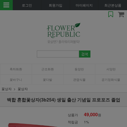
로그인
회원가입
마이페이지
최근본상품
축하화환
근조화환
동양란
서양란
꽃바구니
꽃다발
관엽식물
공기정화식물
꽃상자
꽃상자
백합 혼합꽃상자(3b254) 생일 출산 기념일 프로포즈 졸업
49,000
상품가
원
적립금
1%