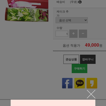
배송비
(무료)
케이크 추
가
수량
49,000
옵션 적용가
원
관심상품
장바구니
구매하기