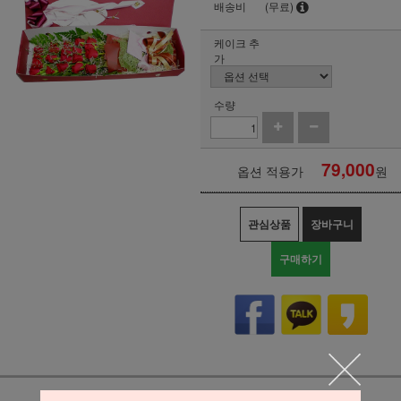
배송비
(무료)
케이크 추
가
수량
79,000
옵션 적용가
원
관심상품
장바구니
구매하기