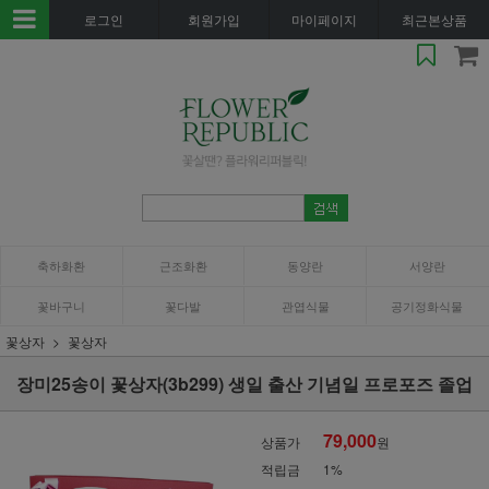
로그인
회원가입
마이페이지
최근본상품
축하화환
근조화환
동양란
서양란
꽃바구니
꽃다발
관엽식물
공기정화식물
꽃상자
꽃상자
장미25송이 꽃상자(3b299) 생일 출산 기념일 프로포즈 졸업
79,000
상품가
원
적립금
1%