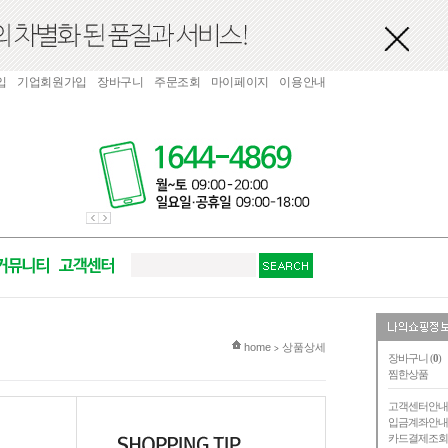
입
기업회원가입
장바구니
주문조회
마이페이지
이용안내
현재 위치
home
상품상세
>
장바구니 (
0
)
찜한상품
고객센터안
입금계좌안
카드결제조