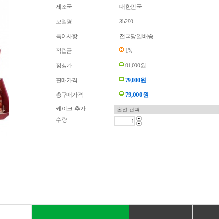
제조국
대한민국
모델명
3b299
특이사항
전국당일배송
적립금
1%
정상가
91,000원
판매가격
79,000원
79,000
총구매가격
원
케이크 추가
수량