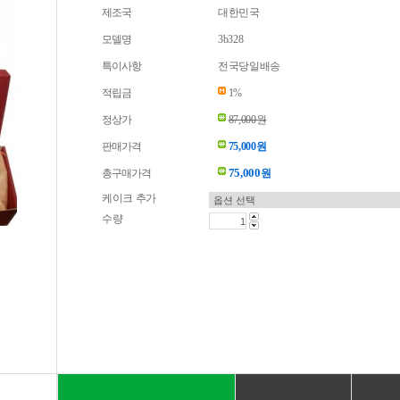
제조국
대한민국
모델명
3b328
특이사항
전국당일배송
적립금
1%
정상가
87,000원
판매가격
75,000원
75,000
총구매가격
원
케이크 추가
수량