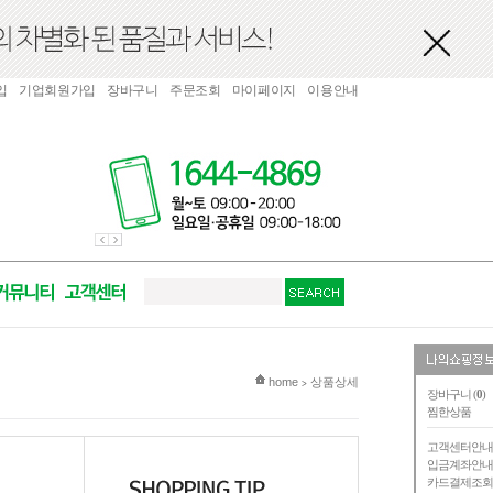
입
기업회원가입
장바구니
주문조회
마이페이지
이용안내
현재 위치
home
상품상세
>
장바구니 (
0
)
찜한상품
고객센터안
입금계좌안
카드결제조