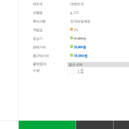
제조국
대한민국
모델명
g_125
특이사항
전국당일배송
적립금
1%
정상가
67,000원
판매가격
59,000원
59,000
총구매가격
원
물받침대
수량