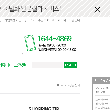
입
기업회원가입
장바구니
주문조회
마이페이지
이용안내
현재 위치
home
상품상세
>
장바구니 (
0
)
찜한상품
고객센터안
입금계좌안
카드결제조