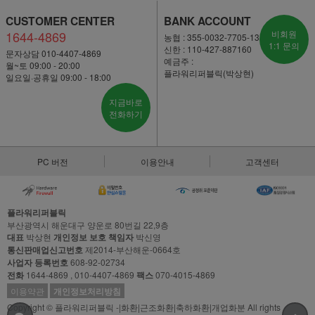
CUSTOMER CENTER
BANK ACCOUNT
1644-4869
비회원
농협 : 355-0032-7705-13
1:1 문의
신한 : 110-427-887160
문자상담 010-4407-4869
예금주 :
월~토 09:00 - 20:00
플라워리퍼블릭(박상현)
일요일·공휴일 09:00 - 18:00
지금바로
전화하기
PC 버전
이용안내
고객센터
플라워리퍼블릭
부산광역시 해운대구 양운로 80번길 22,9층
대표
박상현
개인정보 보호 책임자
박신영
통신판매업신고번호
제2014-부산해운-0664호
사업자 등록번호
608-92-02734
전화
1644-4869 , 010-4407-4869
팩스
070-4015-4869
이용약관
개인정보처리방침
Copyright © 플라워리퍼블릭 -|화환|근조화환|축하화환|개업화분 All rights