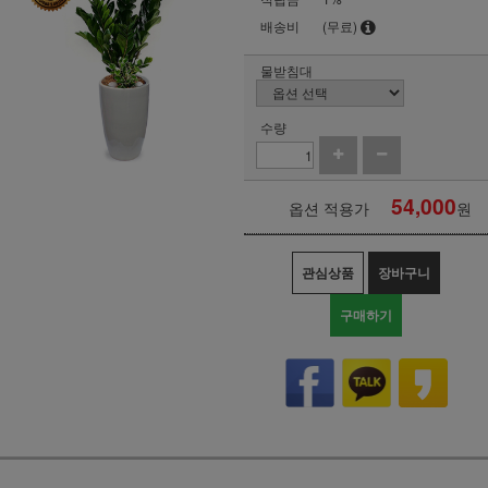
배송비
(무료)
물받침대
수량
54,000
옵션 적용가
원
관심상품
장바구니
구매하기