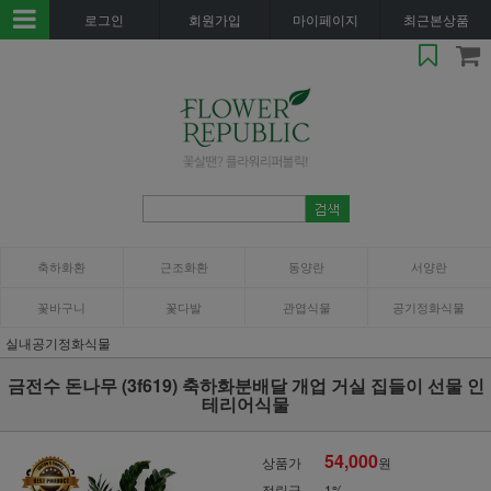
로그인
회원가입
마이페이지
최근본상품
축하화환
근조화환
동양란
서양란
꽃바구니
꽃다발
관엽식물
공기정화식물
실내공기정화식물
금전수 돈나무 (3f619) 축하화분배달 개업 거실 집들이 선물 인
테리어식물
54,000
상품가
원
적립금
1%