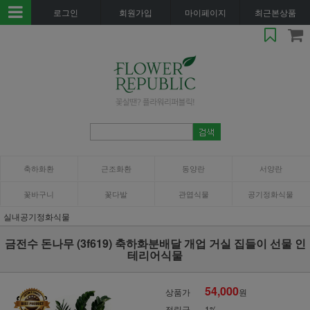
로그인
회원가입
마이페이지
최근본상품
축하화환
근조화환
동양란
서양란
꽃바구니
꽃다발
관엽식물
공기정화식물
실내공기정화식물
금전수 돈나무 (3f619) 축하화분배달 개업 거실 집들이 선물 인
테리어식물
54,000
상품가
원
적립금
1%