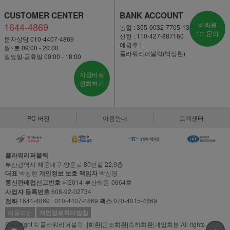
CUSTOMER CENTER
BANK ACCOUNT
1644-4869
비회원
농협 : 355-0032-7705-13
1:1 문의
신한 : 110-427-887160
문자상담 010-4407-4869
예금주 :
월~토 09:00 - 20:00
플라워리퍼블릭(박상현)
일요일·공휴일 09:00 - 18:00
지금바로
전화하기
PC 버전
이용안내
고객센터
플라워리퍼블릭
부산광역시 해운대구 양운로 80번길 22,9층
대표
박상현
개인정보 보호 책임자
박신영
통신판매업신고번호
제2014-부산해운-0664호
사업자 등록번호
608-92-02734
전화
1644-4869 , 010-4407-4869
팩스
070-4015-4869
이용약관
개인정보처리방침
Copyright © 플라워리퍼블릭 -|화환|근조화환|축하화환|개업화분 All rights