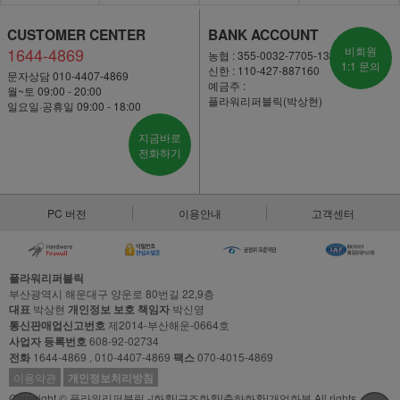
CUSTOMER CENTER
BANK ACCOUNT
1644-4869
비회원
농협 : 355-0032-7705-13
1:1 문의
신한 : 110-427-887160
문자상담 010-4407-4869
예금주 :
월~토 09:00 - 20:00
플라워리퍼블릭(박상현)
일요일·공휴일 09:00 - 18:00
지금바로
전화하기
PC 버전
이용안내
고객센터
플라워리퍼블릭
부산광역시 해운대구 양운로 80번길 22,9층
대표
박상현
개인정보 보호 책임자
박신영
통신판매업신고번호
제2014-부산해운-0664호
사업자 등록번호
608-92-02734
전화
1644-4869 , 010-4407-4869
팩스
070-4015-4869
이용약관
개인정보처리방침
Copyright © 플라워리퍼블릭 -|화환|근조화환|축하화환|개업화분 All rights