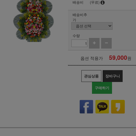
배송비
(무료)
배송비추
가
수량
59,000
옵션 적용가
원
관심상품
장바구니
구매하기