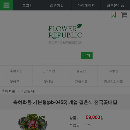
로그인
회원가입
마이페이지
최근본상품
축하화환
근조화환
동양란
서양란
꽃바구니
꽃다발
관엽식물
공기정화식물
축하화환
5만원 대
축하화환 기본형(pb-0455) 개업 결혼식 전국꽃배달
59,000
상품가
원
적립금
1%