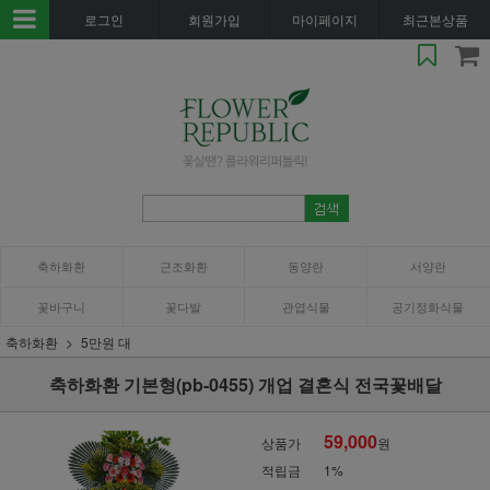
로그인
회원가입
마이페이지
최근본상품
축하화환
근조화환
동양란
서양란
꽃바구니
꽃다발
관엽식물
공기정화식물
축하화환
5만원 대
축하화환 기본형(pb-0455) 개업 결혼식 전국꽃배달
59,000
상품가
원
적립금
1%