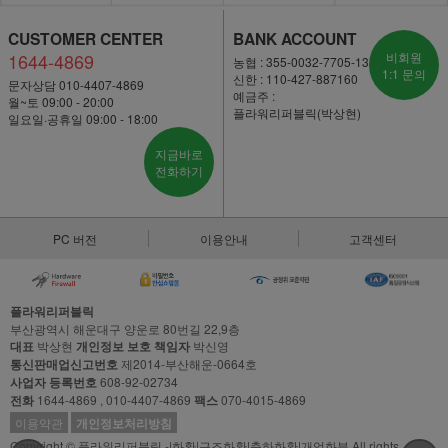
CUSTOMER CENTER
BANK ACCOUNT
1644-4869
비회원
농협 : 355-0032-7705-13
1:1 문의
신한 : 110-427-887160
문자상담 010-4407-4869
예금주 :
월~토 09:00 - 20:00
플라워리퍼블릭(박상현)
일요일·공휴일 09:00 - 18:00
지금바로
전화하기
PC 버전
이용안내
고객센터
플라워리퍼블릭
부산광역시 해운대구 양운로 80번길 22,9층
대표
박상현
개인정보 보호 책임자
박신영
통신판매업신고번호
제2014-부산해운-0664호
사업자 등록번호
608-92-02734
전화
1644-4869 , 010-4407-4869
팩스
070-4015-4869
이용약관
개인정보처리방침
Copyright © 플라워리퍼블릭 -|화환|근조화환|축하화환|개업화분 All rights