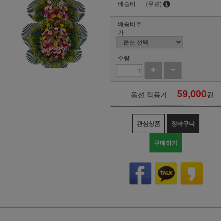
배송비
(무료)
배송비추
가
수량
59,000
옵션 적용가
원
관심상품
장바구니
구매하기