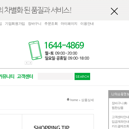
입
기업회원가입
장바구니
주문조회
마이페이지
이용안내
현재 위치
home
상품상세
>
장바구니 (
0
)
찜한상품
고객센터안
입금계좌안
카드결제조