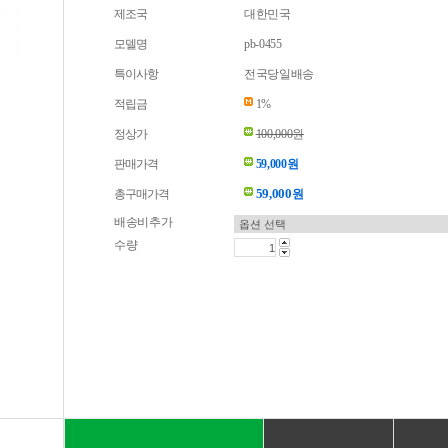
제조국
대한민국
모델명
pb-0455
특이사항
전국당일배송
적립금
1%
정상가
100,000원
판매가격
59,000원
59,000
총구매가격
원
배송비추가
수량