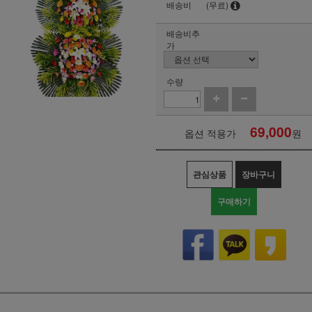
배송비
(무료)
배송비추
가
수량
69,000
옵션 적용가
원
관심상품
장바구니
구매하기