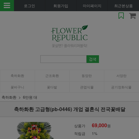
로그인
회원가입
마이페이지
최근본상품
축하화환
근조화환
동양란
서양란
꽃바구니
꽃다발
관엽식물
공기정화식물
축하화환
6만원 대
축하화환 고급형(pb-0446) 개업 결혼식 전국꽃배달
69,000
상품가
원
적립금
1%