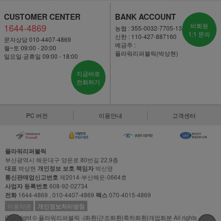
CUSTOMER CENTER
BANK ACCOUNT
1644-4869
비회원
농협 : 355-0032-7705-13
1:1 문의
신한 : 110-427-887160
문자상담 010-4407-4869
예금주 :
월~토 09:00 - 20:00
플라워리퍼블릭(박상현)
일요일·공휴일 09:00 - 18:00
지금바로
전화하기
PC 버전
이용안내
고객센터
플라워리퍼블릭
부산광역시 해운대구 양운로 80번길 22,9층
대표
박상현
개인정보 보호 책임자
박신영
통신판매업신고번호
제2014-부산해운-0664호
사업자 등록번호
608-92-02734
전화
1644-4869 , 010-4407-4869
팩스
070-4015-4869
이용약관
개인정보처리방침
Copyright © 플라워리퍼블릭 -|화환|근조화환|축하화환|개업화분 All rights