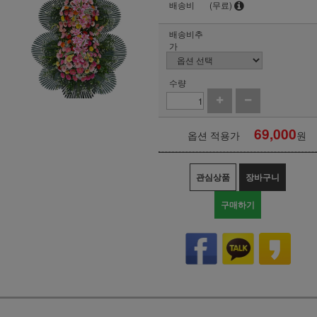
배송비
(무료)
배송비추
가
수량
69,000
옵션 적용가
원
관심상품
장바구니
구매하기