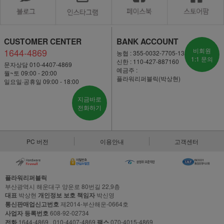
CUSTOMER CENTER
BANK ACCOUNT
1644-4869
비회원
농협 : 355-0032-7705-13
1:1 문의
신한 : 110-427-887160
문자상담 010-4407-4869
예금주 :
월~토 09:00 - 20:00
플라워리퍼블릭(박상현)
일요일·공휴일 09:00 - 18:00
지금바로
전화하기
PC 버전
이용안내
고객센터
플라워리퍼블릭
부산광역시 해운대구 양운로 80번길 22,9층
대표
박상현
개인정보 보호 책임자
박신영
통신판매업신고번호
제2014-부산해운-0664호
사업자 등록번호
608-92-02734
전화
1644-4869 , 010-4407-4869
팩스
070-4015-4869