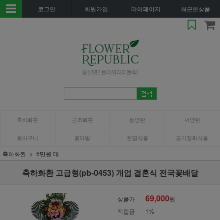
로그인
회원가입
마이페이지
최근본상품
축하화환
근조화환
동양란
서양란
꽃바구니
꽃다발
관엽식물
공기정화식물
축하화환
6만원 대
축하화환 고급형(pb-0453) 개업 결혼식 전국꽃배달
69,000
상품가
원
적립금
1%