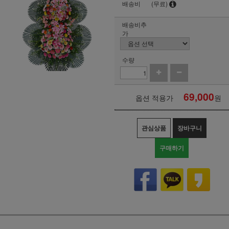
배송비
(무료)
배송비추
가
수량
69,000
옵션 적용가
원
관심상품
장바구니
구매하기