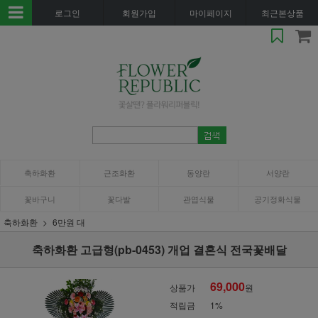
로그인
회원가입
마이페이지
최근본상품
축하화환
근조화환
동양란
서양란
꽃바구니
꽃다발
관엽식물
공기정화식물
축하화환
6만원 대
축하화환 고급형(pb-0453) 개업 결혼식 전국꽃배달
69,000
상품가
원
적립금
1%