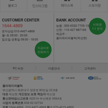
CUSTOMER CENTER
BANK ACCOUNT
1644-4869
비회원
농협 : 355-0032-7705-13
1:1 문의
신한 : 110-427-887160
문자상담 010-4407-4869
예금주 :
월~토 09:00 - 20:00
플라워리퍼블릭(박상현)
일요일·공휴일 09:00 - 18:00
지금바로
전화하기
PC 버전
이용안내
고객센터
플라워리퍼블릭
부산광역시 해운대구 양운로 80번길 22,9층
대표
박상현
개인정보 보호 책임자
박신영
통신판매업신고번호
제2014-부산해운-0664호
사업자 등록번호
608-92-02734
전화
1644-4869 , 010-4407-4869
팩스
070-4015-4869