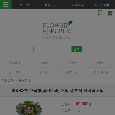
로그인
회원가입
마이페이지
최근본상품
축하화환
근조화환
동양란
서양란
꽃바구니
꽃다발
관엽식물
공기정화식물
축하화환
6만원 대
축하화환 고급형(pb-0456) 개업 결혼식 전국꽃배달
69,000
상품가
원
적립금
1%