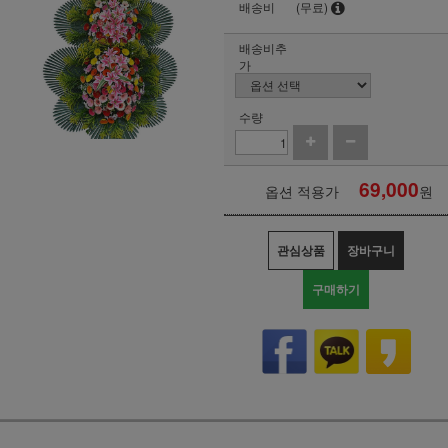
배송비
(무료)
배송비추
가
수량
69,000
옵션 적용가
원
관심상품
장바구니
구매하기