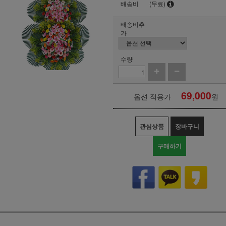
배송비
(무료)
배송비추
가
수량
69,000
옵션 적용가
원
관심상품
장바구니
구매하기