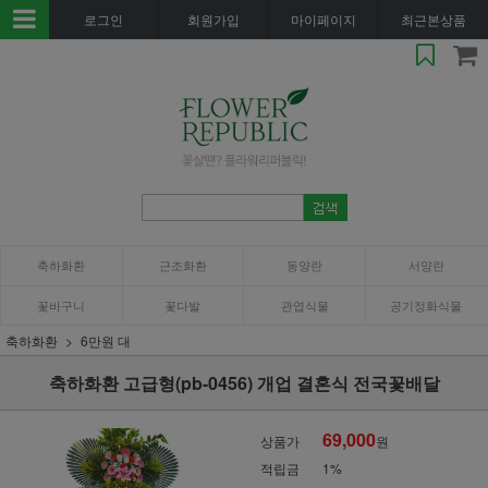
로그인
회원가입
마이페이지
최근본상품
축하화환
근조화환
동양란
서양란
꽃바구니
꽃다발
관엽식물
공기정화식물
축하화환
6만원 대
축하화환 고급형(pb-0456) 개업 결혼식 전국꽃배달
69,000
상품가
원
적립금
1%