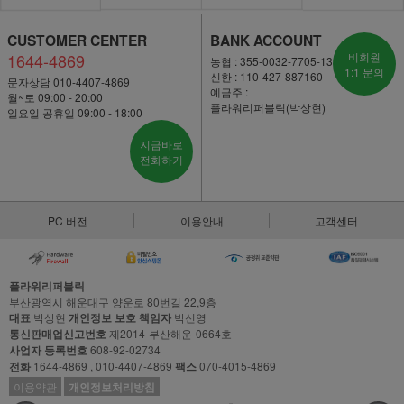
CUSTOMER CENTER
BANK ACCOUNT
1644-4869
비회원
농협 : 355-0032-7705-13
1:1 문의
신한 : 110-427-887160
문자상담 010-4407-4869
예금주 :
월~토 09:00 - 20:00
플라워리퍼블릭(박상현)
일요일·공휴일 09:00 - 18:00
지금바로
전화하기
PC 버전
이용안내
고객센터
플라워리퍼블릭
부산광역시 해운대구 양운로 80번길 22,9층
대표
박상현
개인정보 보호 책임자
박신영
통신판매업신고번호
제2014-부산해운-0664호
사업자 등록번호
608-92-02734
전화
1644-4869 , 010-4407-4869
팩스
070-4015-4869
이용약관
개인정보처리방침