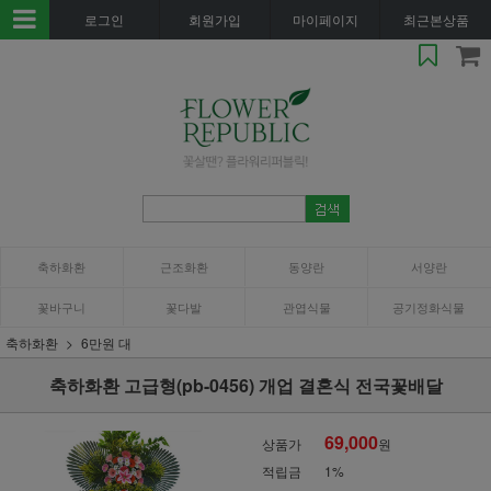
로그인
회원가입
마이페이지
최근본상품
축하화환
근조화환
동양란
서양란
꽃바구니
꽃다발
관엽식물
공기정화식물
축하화환
6만원 대
축하화환 고급형(pb-0456) 개업 결혼식 전국꽃배달
69,000
상품가
원
적립금
1%