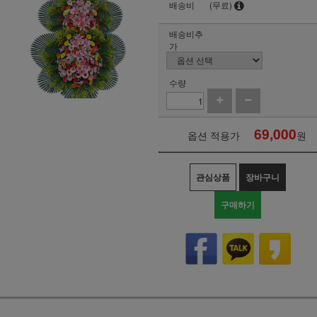
배송비
(무료)
배송비추
가
수량
69,000
옵션 적용가
원
관심상품
장바구니
구매하기