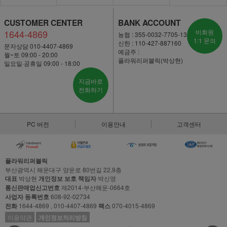
CUSTOMER CENTER
BANK ACCOUNT
1644-4869
비회원
농협 : 355-0032-7705-13
1:1 문의
신한 : 110-427-887160
문자상담 010-4407-4869
예금주 :
월~토 09:00 - 20:00
플라워리퍼블릭(박상현)
일요일·공휴일 09:00 - 18:00
지금바로
전화하기
PC 버전
이용안내
고객센터
플라워리퍼블릭
부산광역시 해운대구 양운로 80번길 22,9층
대표
박상현
개인정보 보호 책임자
박신영
통신판매업신고번호
제2014-부산해운-0664호
사업자 등록번호
608-92-02734
전화
1644-4869 , 010-4407-4869
팩스
070-4015-4869
이용약관
개인정보처리방침