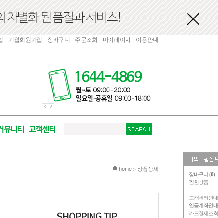
입
기업회원가입
장바구니
주문조회
마이페이지
이용안내
현재 위치
home
상품상세
>
장바구니 (
0
)
찜한상품
고객센터안
입금계좌안
카드결제조