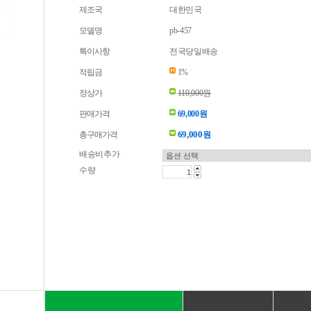
제조국
대한민국
모델명
pb-457
특이사항
전국당일배송
적립금
1%
정상가
110,000원
판매가격
69,000원
69,000
총구매가격
원
배송비추가
수량