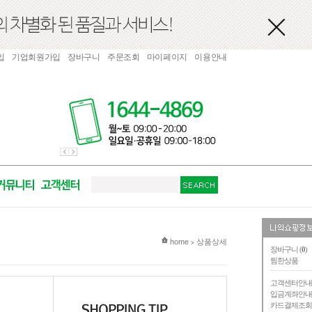
입
기업회원가입
장바구니
주문조회
마이페이지
이용안내
현재 위치
home
상품상세
>
장바구니 (
0
)
찜한상품
고객센터안
입금계좌안
카드결제조