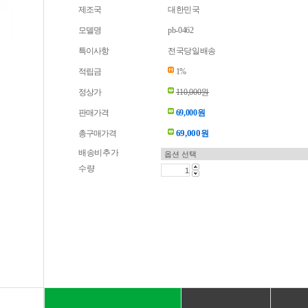
제조국
대한민국
모델명
pb-0462
특이사항
전국당일배송
적립금
1%
정상가
110,000원
판매가격
69,000원
69,000
총구매가격
원
배송비추가
수량