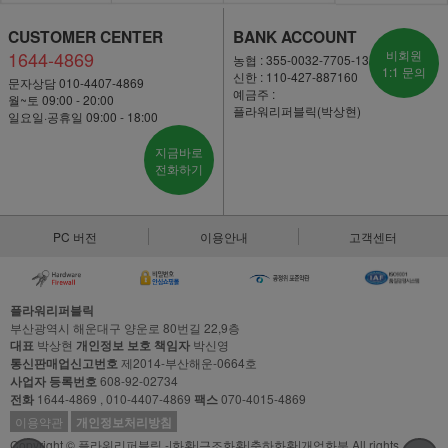
CUSTOMER CENTER
BANK ACCOUNT
1644-4869
비회원
농협 : 355-0032-7705-13
1:1 문의
신한 : 110-427-887160
문자상담 010-4407-4869
예금주 :
월~토 09:00 - 20:00
플라워리퍼블릭(박상현)
일요일·공휴일 09:00 - 18:00
지금바로
전화하기
PC 버전
이용안내
고객센터
플라워리퍼블릭
부산광역시 해운대구 양운로 80번길 22,9층
대표
박상현
개인정보 보호 책임자
박신영
통신판매업신고번호
제2014-부산해운-0664호
사업자 등록번호
608-92-02734
전화
1644-4869 , 010-4407-4869
팩스
070-4015-4869
이용약관
개인정보처리방침
Copyright © 플라워리퍼블릭 -|화환|근조화환|축하화환|개업화분 All rights