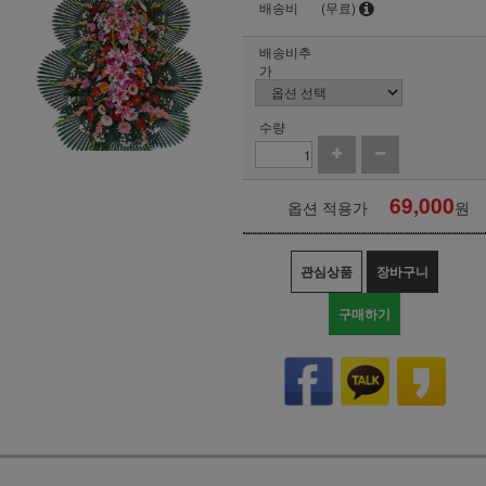
배송비
(무료)
배송비추
가
수량
69,000
옵션 적용가
원
관심상품
장바구니
구매하기