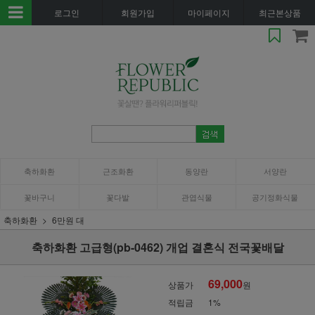
로그인
회원가입
마이페이지
최근본상품
축하화환
근조화환
동양란
서양란
꽃바구니
꽃다발
관엽식물
공기정화식물
축하화환
6만원 대
축하화환 고급형(pb-0462) 개업 결혼식 전국꽃배달
69,000
상품가
원
적립금
1%