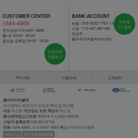
CUSTOMER CENTER
BANK ACCOUNT
1644-4869
비회원
농협 : 355-0032-7705-13
1:1 문의
신한 : 110-427-887160
문자상담 010-4407-4869
예금주 :
월~토 09:00 - 20:00
플라워리퍼블릭(박상현)
일요일·공휴일 09:00 - 18:00
지금바로
전화하기
PC 버전
이용안내
고객센터
플라워리퍼블릭
부산광역시 해운대구 양운로 80번길 22,9층
대표
박상현
개인정보 보호 책임자
박신영
통신판매업신고번호
제2014-부산해운-0664호
사업자 등록번호
608-92-02734
전화
1644-4869 , 010-4407-4869
팩스
070-4015-4869
이용약관
개인정보처리방침