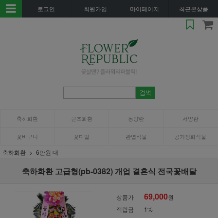
로그인
회원가입
마이페이지
최근본상품
축하화환
근조화환
동양란
서양란
꽃바구니
꽃다발
관엽식물
공기정화식물
축하화환
6만원 대
축하화환 고급형(pb-0382) 개업 결혼식 전국꽃배달
69,000
상품가
원
적립금
1%