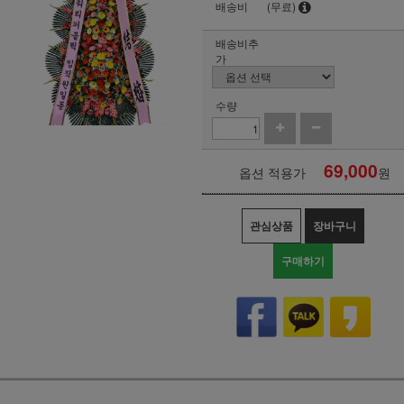
배송비
(무료)
배송비추
가
수량
69,000
옵션 적용가
원
관심상품
장바구니
구매하기