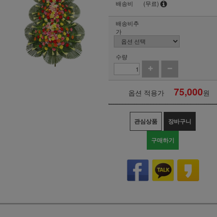
배송비
(무료)
배송비추
가
수량
75,000
옵션 적용가
원
관심상품
장바구니
구매하기