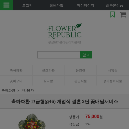
로그인
회원가입
마이페이지
최근본상품
축하화환
근조화환
동양란
서양란
꽃바구니
꽃다발
관엽식물
공기정화식물
축하화환
7만원 대
축하화환 고급형(g46) 개업식 결혼 3단 꽃배달서비스
75,000
상품가
원
적립금
1%