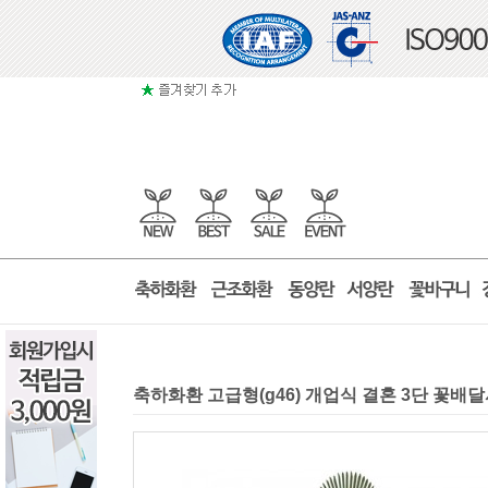
축하화환 고급형(g46) 개업식 결혼 3단 꽃배