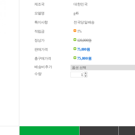
제조국
대한민국
모델명
g46
특이사항
전국당일배송
적립금
1%
정상가
120,000원
판매가격
75,000원
75,000
총구매가격
원
배송비추가
수량