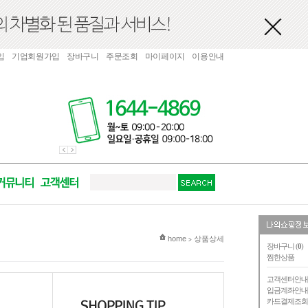
입
기업회원가입
장바구니
주문조회
마이페이지
이용안내
현재 위치
home
상품상세
>
장바구니 (
0
)
찜한상품
고객센터안
입금계좌안
카드결제조