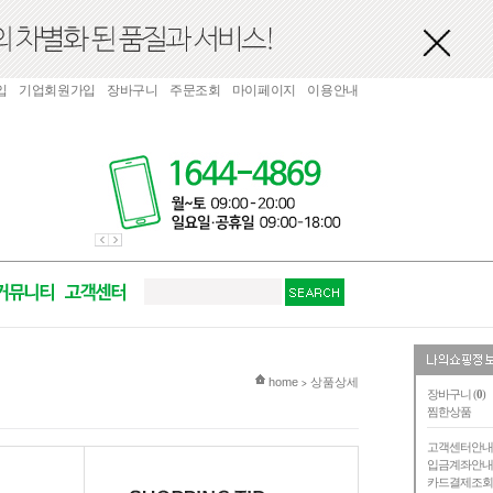
입
기업회원가입
장바구니
주문조회
마이페이지
이용안내
현재 위치
home
상품상세
>
장바구니 (
0
)
찜한상품
고객센터안
입금계좌안
카드결제조