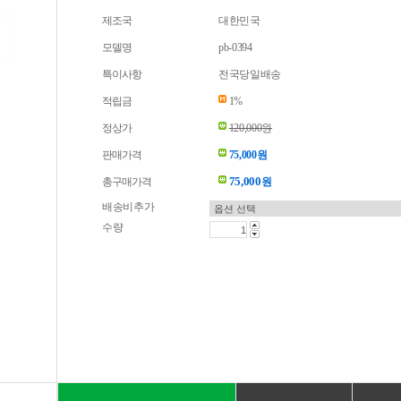
제조국
대한민국
모델명
pb-0394
특이사항
전국당일배송
적립금
1%
정상가
120,000원
판매가격
75,000원
75,000
총구매가격
원
배송비추가
수량