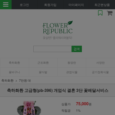
로그인
회원가입
마이페이지
최근본상품
축하화환
근조화환
동양란
서양란
꽃바구니
꽃다발
관엽식물
공기정화식물
축하화환
7만원 대
축하화환 고급형(pb-396) 개업식 결혼 3단 꽃배달서비스
75,000
상품가
원
적립금
1%