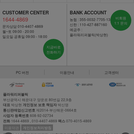
CUSTOMER CENTER
BANK ACCOUNT
1644-4869
비회원
농협 : 355-0032-7705-13
1:1 문의
신한 : 110-427-887160
문자상담 010-4407-4869
예금주 :
월~토 09:00 - 20:00
플라워리퍼블릭(박상현)
일요일·공휴일 09:00 - 18:00
지금바로
전화하기
PC 버전
이용안내
고객센터
플라워리퍼블릭
부산광역시 해운대구 양운로 80번길 22,9층
대표
박상현
개인정보 보호 책임자
박신영
통신판매업신고번호
제2014-부산해운-0664호
사업자 등록번호
608-92-02734
전화
1644-4869 , 010-4407-4869
팩스
070-4015-4869
이용약관
개인정보처리방침