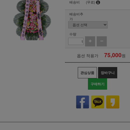
배송비
(무료)
배송비추
가
수량
75,000
옵션 적용가
원
관심상품
장바구니
구매하기