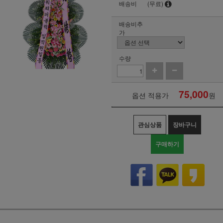
배송비
(무료)
배송비추
가
수량
75,000
옵션 적용가
원
관심상품
장바구니
구매하기