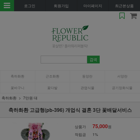
로그인
회원가입
마이페이지
최근본상품
축하화환
근조화환
동양란
서양란
꽃바구니
꽃다발
관엽식물
공기정화식물
축하화환
7만원 대
축하화환 고급형(pb-396) 개업식 결혼 3단 꽃배달서비스
75,000
상품가
원
적립금
1%