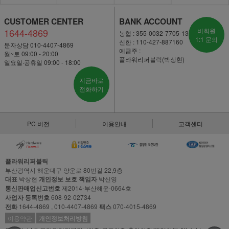
CUSTOMER CENTER
BANK ACCOUNT
1644-4869
비회원
농협 : 355-0032-7705-13
1:1 문의
신한 : 110-427-887160
문자상담 010-4407-4869
예금주 :
월~토 09:00 - 20:00
플라워리퍼블릭(박상현)
일요일·공휴일 09:00 - 18:00
지금바로
전화하기
PC 버전
이용안내
고객센터
플라워리퍼블릭
부산광역시 해운대구 양운로 80번길 22,9층
대표
박상현
개인정보 보호 책임자
박신영
통신판매업신고번호
제2014-부산해운-0664호
사업자 등록번호
608-92-02734
전화
1644-4869 , 010-4407-4869
팩스
070-4015-4869
이용약관
개인정보처리방침