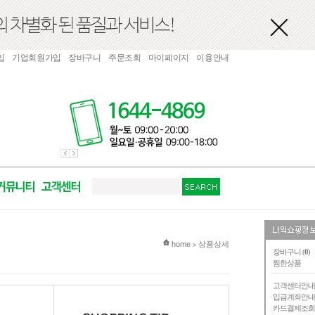
입
기업회원가입
장바구니
주문조회
마이페이지
이용안내
현재 위치
home
상품상세
>
장바구니 (
0
)
찜한상품
고객센터안
입금계좌안
카드결제조