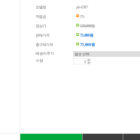
모델명
pb-0397
적립금
1%
정상가
120,000원
판매가격
75,000원
75,000
총구매가격
원
배송비추가
수량