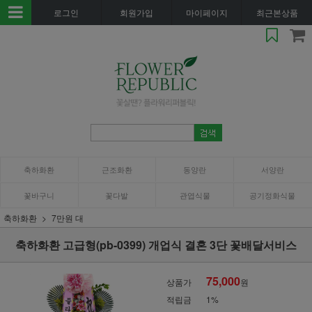
로그인
회원가입
마이페이지
최근본상품
축하화환
근조화환
동양란
서양란
꽃바구니
꽃다발
관엽식물
공기정화식물
축하화환
7만원 대
축하화환 고급형(pb-0399) 개업식 결혼 3단 꽃배달서비스
75,000
상품가
원
적립금
1%