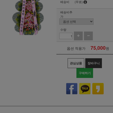
배송비
(무료)
배송비추
가
수량
75,000
옵션 적용가
원
관심상품
장바구니
구매하기