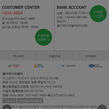
CUSTOMER CENTER
BANK ACCOUNT
1644-4869
비회원
농협 : 355-0032-7705-13
1:1 문의
신한 : 110-427-887160
문자상담 010-4407-4869
예금주 :
월~토 09:00 - 20:00
플라워리퍼블릭(박상현)
일요일·공휴일 09:00 - 18:00
지금바로
전화하기
PC 버전
이용안내
고객센터
플라워리퍼블릭
부산광역시 해운대구 양운로 80번길 22,9층
대표
박상현
개인정보 보호 책임자
박신영
통신판매업신고번호
제2014-부산해운-0664호
사업자 등록번호
608-92-02734
전화
1644-4869 , 010-4407-4869
팩스
070-4015-4869
이용약관
개인정보처리방침
Copyright © 플라워리퍼블릭 -|화환|근조화환|축하화환|개업화분 All rights