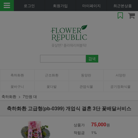
로그인
회원가입
마이페이지
최근본상품
축하화환
근조화환
동양란
서양란
꽃바구니
꽃다발
관엽식물
공기정화식물
축하화환
7만원 대
축하화환 고급형(pb-0399) 개업식 결혼 3단 꽃배달서비스
75,000
상품가
원
적립금
1%