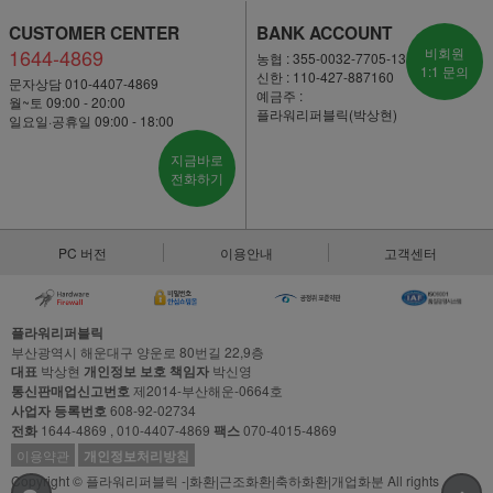
CUSTOMER CENTER
BANK ACCOUNT
1644-4869
비회원
농협 : 355-0032-7705-13
1:1 문의
신한 : 110-427-887160
문자상담 010-4407-4869
예금주 :
월~토 09:00 - 20:00
플라워리퍼블릭(박상현)
일요일·공휴일 09:00 - 18:00
지금바로
전화하기
PC 버전
이용안내
고객센터
플라워리퍼블릭
부산광역시 해운대구 양운로 80번길 22,9층
대표
박상현
개인정보 보호 책임자
박신영
통신판매업신고번호
제2014-부산해운-0664호
사업자 등록번호
608-92-02734
전화
1644-4869 , 010-4407-4869
팩스
070-4015-4869
이용약관
개인정보처리방침
Copyright © 플라워리퍼블릭 -|화환|근조화환|축하화환|개업화분 All rights