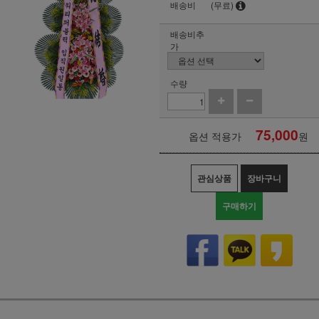
배송비
(무료)
배송비추
가
수량
75,000
옵션 적용가
원
관심상품
장바구니
구매하기