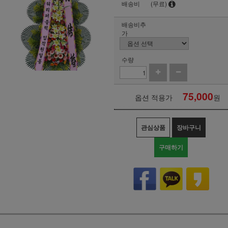
배송비
(무료)
배송비추
가
수량
75,000
옵션 적용가
원
관심상품
장바구니
구매하기