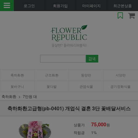
로그인
회원가입
마이페이지
최근본상품
축하화환
근조화환
동양란
서양란
꽃바구니
꽃다발
관엽식물
공기정화식물
축하화환
7만원 대
축하화환고급형(pb-0401) 개업식 결혼 3단 꽃배달서비스
75,000
상품가
원
적립금
1%