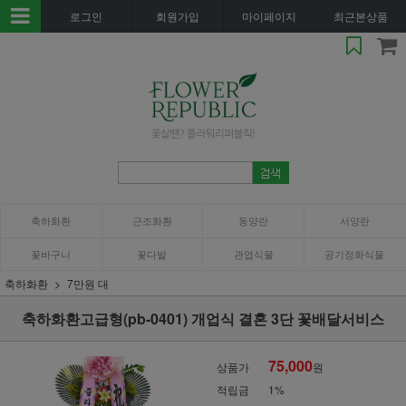
로그인
회원가입
마이페이지
최근본상품
축하화환
근조화환
동양란
서양란
꽃바구니
꽃다발
관엽식물
공기정화식물
축하화환
7만원 대
축하화환고급형(pb-0401) 개업식 결혼 3단 꽃배달서비스
75,000
상품가
원
적립금
1%