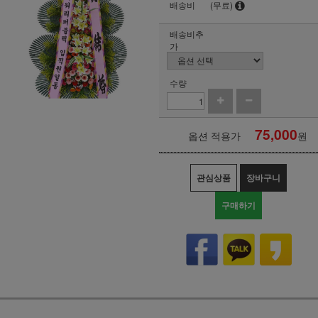
배송비
(무료)
배송비추
가
수량
75,000
옵션 적용가
원
관심상품
장바구니
구매하기