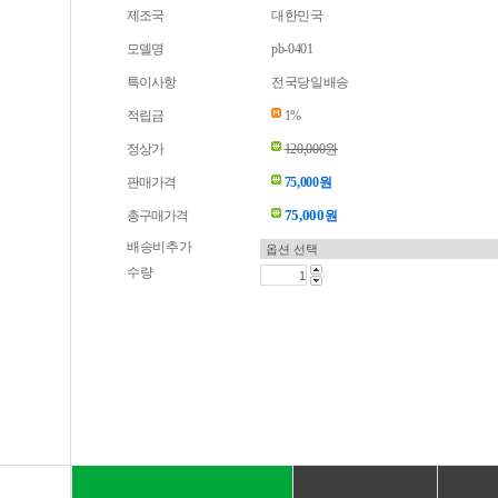
제조국
대한민국
모델명
pb-0401
특이사항
전국당일배송
적립금
1%
정상가
120,000원
판매가격
75,000원
75,000
총구매가격
원
배송비추가
수량