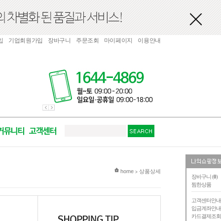
입
기업회원가입
장바구니
주문조회
마이페이지
이용안내
현재 위치
home
상품상세
>
장바구니 (
0
)
찜한상품
고객센터안
입금계좌안
카드결제조