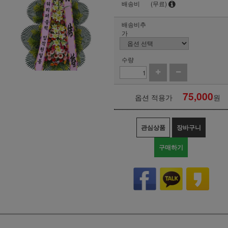
배송비
(무료)
배송비추
가
수량
75,000
옵션 적용가
원
관심상품
장바구니
구매하기