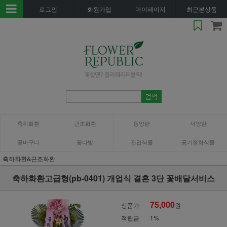
로그인
회원가입
마이페이지
최근본상품
축하화환
근조화환
동양란
서양란
꽃바구니
꽃다발
관엽식물
공기정화식물
축하화환&근조화환
축하화환고급형(pb-0401) 개업식 결혼 3단 꽃배달서비스
75,000
상품가
원
적립금
1%