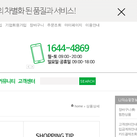
입
기업회원가입
장바구니
주문조회
마이페이지
이용안내
현재 위치
home
상품상세
>
장바구니 (
0
)
찜한상품
고객센터안
입금계좌안
카드결제조