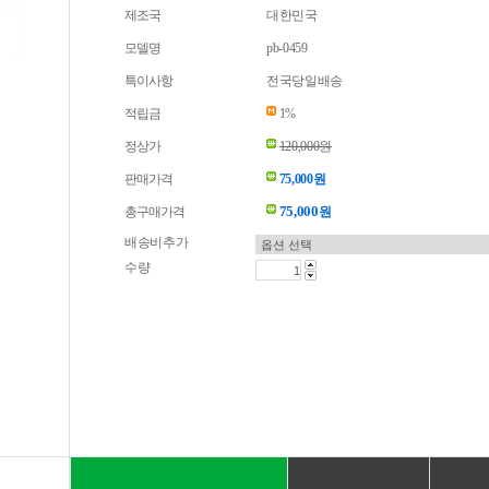
제조국
대한민국
모델명
pb-0459
특이사항
전국당일배송
적립금
1%
정상가
120,000원
판매가격
75,000원
75,000
총구매가격
원
배송비추가
수량