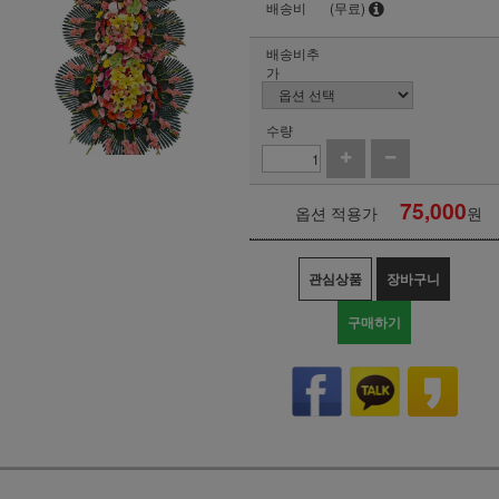
배송비
(무료)
배송비추
가
수량
75,000
옵션 적용가
원
관심상품
장바구니
구매하기