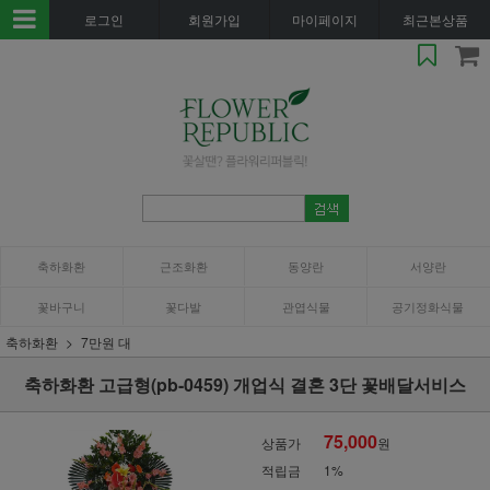
로그인
회원가입
마이페이지
최근본상품
축하화환
근조화환
동양란
서양란
꽃바구니
꽃다발
관엽식물
공기정화식물
축하화환
7만원 대
축하화환 고급형(pb-0459) 개업식 결혼 3단 꽃배달서비스
75,000
상품가
원
적립금
1%