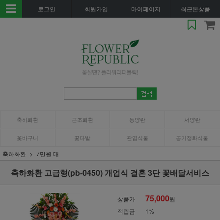
로그인
회원가입
마이페이지
최근본상품
축하화환
근조화환
동양란
서양란
꽃바구니
꽃다발
관엽식물
공기정화식물
축하화환
7만원 대
축하화환 고급형(pb-0450) 개업식 결혼 3단 꽃배달서비스
75,000
상품가
원
적립금
1%