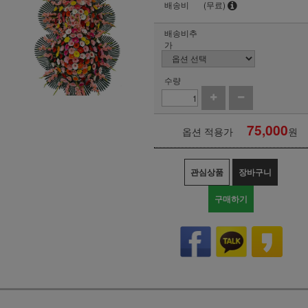
배송비
(무료)
배송비추
가
수량
75,000
옵션 적용가
원
관심상품
장바구니
구매하기