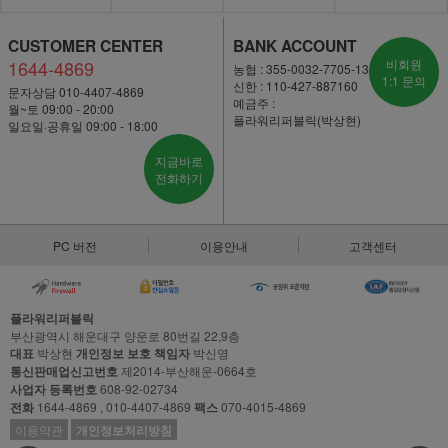
CUSTOMER CENTER
BANK ACCOUNT
1644-4869
비회원
농협 : 355-0032-7705-13
1:1 문의
신한 : 110-427-887160
문자상담 010-4407-4869
예금주 :
월~토 09:00 - 20:00
플라워리퍼블릭(박상현)
일요일·공휴일 09:00 - 18:00
지금바로
전화하기
PC 버전
이용안내
고객센터
플라워리퍼블릭
부산광역시 해운대구 양운로 80번길 22,9층
대표
박상현
개인정보 보호 책임자
박신영
통신판매업신고번호
제2014-부산해운-0664호
사업자 등록번호
608-92-02734
전화
1644-4869 , 010-4407-4869
팩스
070-4015-4869
이용약관
개인정보처리방침