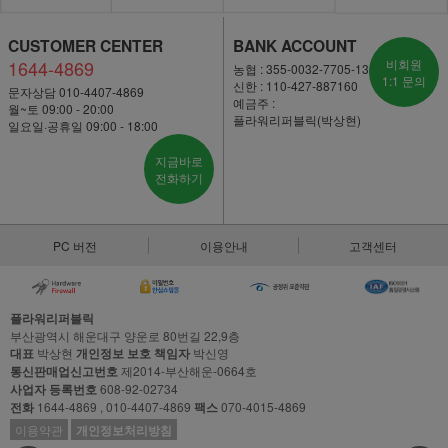
CUSTOMER CENTER
BANK ACCOUNT
1644-4869
비회원
농협 : 355-0032-7705-13
1:1 문의
신한 : 110-427-887160
문자상담 010-4407-4869
예금주 :
월~토 09:00 - 20:00
플라워리퍼블릭(박상현)
일요일·공휴일 09:00 - 18:00
지금바로
전화하기
PC 버전
이용안내
고객센터
플라워리퍼블릭
부산광역시 해운대구 양운로 80번길 22,9층
대표
박상현
개인정보 보호 책임자
박신영
통신판매업신고번호
제2014-부산해운-0664호
사업자 등록번호
608-92-02734
전화
1644-4869 , 010-4407-4869
팩스
070-4015-4869
이용약관
개인정보처리방침