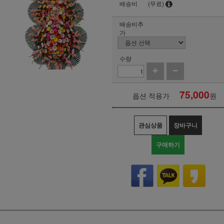
배송비
(무료)
배송비추
가
수량
75,000
옵션 적용가
원
관심상품
장바구니
구매하기