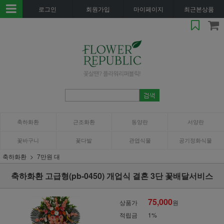
로그인
회원가입
마이페이지
최근본상품
축하화환
근조화환
동양란
서양란
꽃바구니
꽃다발
관엽식물
공기정화식물
축하화환
7만원 대
축하화환 고급형(pb-0450) 개업식 결혼 3단 꽃배달서비스
75,000
상품가
원
적립금
1%