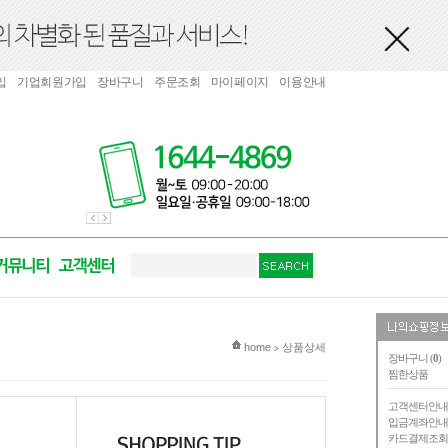
입
기업회원가입
장바구니
주문조회
마이페이지
이용안내
현재 위치
home
상품상세
>
장바구니 (
0
)
찜한상품
고객센터안
입금계좌안
카드결제조