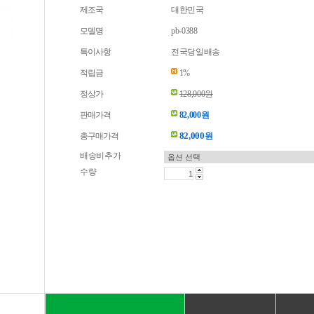
제조국
대한민국
모델명
pb-0388
특이사항
전국당일배송
적립금
1%
정상가
128,000원
판매가격
82,000원
82,000
총구매가격
원
배송비추가
수량