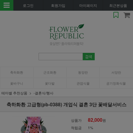
로그인
회원가입
마이페이지
최근본상품
축하화환
근조화환
동양란
서양란
꽃바구니
꽃다발
관엽식물
공기정화식물
테마별 추천상품
-결혼식/행사
축하화환 고급형(pb-0388) 개업식 결혼 3단 꽃배달서비스
82,000
상품가
원
적립금
1%