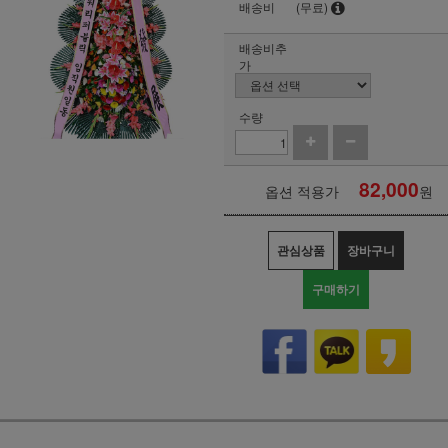
배송비
(무료)
배송비추
가
수량
82,000
옵션 적용가
원
관심상품
장바구니
구매하기