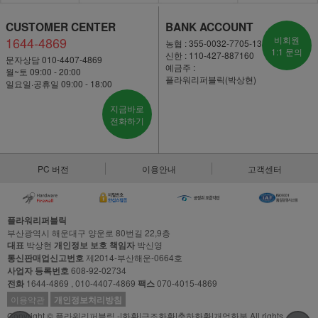
CUSTOMER CENTER
BANK ACCOUNT
1644-4869
비회원
농협 : 355-0032-7705-13
1:1 문의
신한 : 110-427-887160
문자상담 010-4407-4869
예금주 :
월~토 09:00 - 20:00
플라워리퍼블릭(박상현)
일요일·공휴일 09:00 - 18:00
지금바로
전화하기
PC 버전
이용안내
고객센터
플라워리퍼블릭
부산광역시 해운대구 양운로 80번길 22,9층
대표
박상현
개인정보 보호 책임자
박신영
통신판매업신고번호
제2014-부산해운-0664호
사업자 등록번호
608-92-02734
전화
1644-4869 , 010-4407-4869
팩스
070-4015-4869
이용약관
개인정보처리방침
Copyright © 플라워리퍼블릭 -|화환|근조화환|축하화환|개업화분 All rights