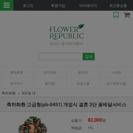
로그인
회원가입
마이페이지
최근본상품
축하화환
근조화환
동양란
서양란
꽃바구니
꽃다발
관엽식물
공기정화식물
축하화환
8만원 대
축하화환 고급형(pb-0451) 개업식 결혼 3단 꽃배달서비스
82,000
상품가
원
적립금
1%