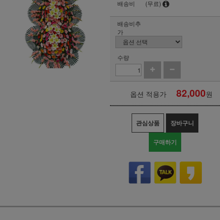
배송비
(무료)
배송비추
가
수량
82,000
옵션 적용가
원
관심상품
장바구니
구매하기