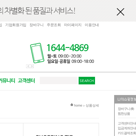
입
기업회원가입
장바구니
주문조회
마이페이지
이용안내
현재 위치
home
상품상세
>
장바구니 (
0
)
찜한상품
고객센터안
입금계좌안
카드결제조