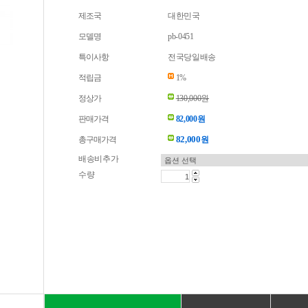
제조국
대한민국
모델명
pb-0451
특이사항
전국당일배송
적립금
1%
정상가
130,000원
판매가격
82,000원
82,000
총구매가격
원
배송비추가
수량