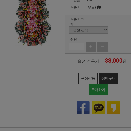
배송비
(무료)
배송비추
가
수량
88,000
옵션 적용가
원
관심상품
장바구니
구매하기