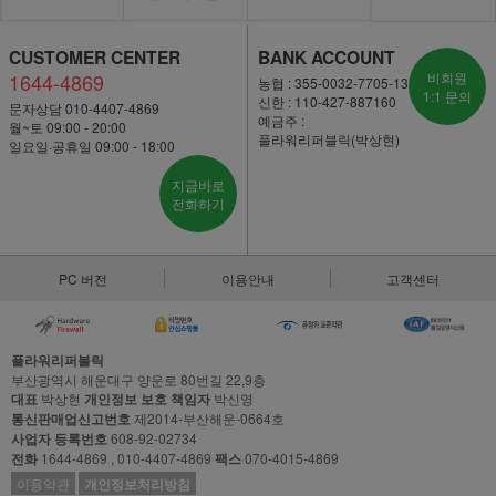
CUSTOMER CENTER
BANK ACCOUNT
1644-4869
비회원
농협 : 355-0032-7705-13
1:1 문의
신한 : 110-427-887160
문자상담 010-4407-4869
예금주 :
월~토 09:00 - 20:00
플라워리퍼블릭(박상현)
일요일·공휴일 09:00 - 18:00
지금바로
전화하기
PC 버전
이용안내
고객센터
플라워리퍼블릭
부산광역시 해운대구 양운로 80번길 22,9층
대표
박상현
개인정보 보호 책임자
박신영
통신판매업신고번호
제2014-부산해운-0664호
사업자 등록번호
608-92-02734
전화
1644-4869 , 010-4407-4869
팩스
070-4015-4869
이용약관
개인정보처리방침