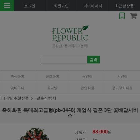
로그인
회원가입
마이페이지
최근본상품
축하화환
근조화환
동양란
서양란
꽃바구니
꽃다발
관엽식물
공기정화식물
테마별 추천상품
-결혼식/행사
축하화환 특대최고급형(pb-0448) 개업식 결혼 3단 꽃배달서비
스
88,000
상품가
원
적립금
1%