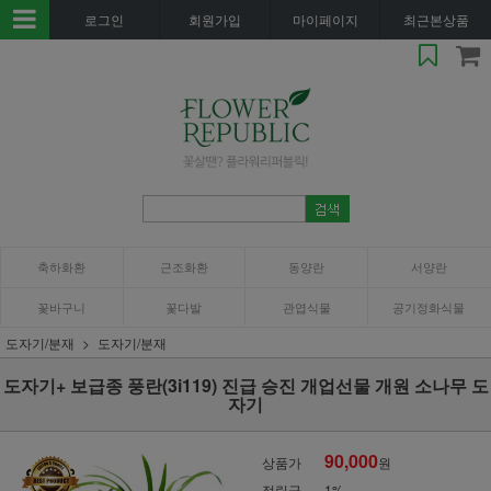
로그인
회원가입
마이페이지
최근본상품
축하화환
근조화환
동양란
서양란
꽃바구니
꽃다발
관엽식물
공기정화식물
도자기/분재
도자기/분재
도자기+ 보급종 풍란(3i119) 진급 승진 개업선물 개원 소나무 도
자기
90,000
상품가
원
적립금
1%