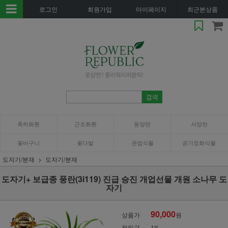
로그인
회원가입
마이페이지
최근본상품
축하화환
근조화환
동양란
서양란
꽃바구니
꽃다발
관엽식물
공기정화식물
도자기/분재
도자기/분재
도자기+ 보급종 풍란(3i119) 진급 승진 개업선물 개원 소나무 도
자기
90,000
상품가
원
적립금
1%