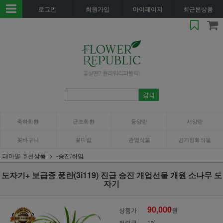
로그인
회원가입
마이페이지
최근본상품
축하화환
근조화환
동양란
서양란
꽃바구니
꽃다발
관엽식물
공기정화식물
테마별 추천상품
-승진/취임
도자기+ 보급종 풍란(3i119) 진급 승진 개업선물 개원 소나무 도
자기
90,000
상품가
원
적립금
1%