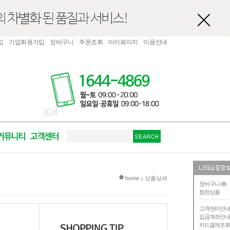
입
기업회원가입
장바구니
주문조회
마이페이지
이용안내
현재 위치
home
상품상세
>
장바구니 (
0
)
찜한상품
고객센터안
입금계좌안
카드결제조