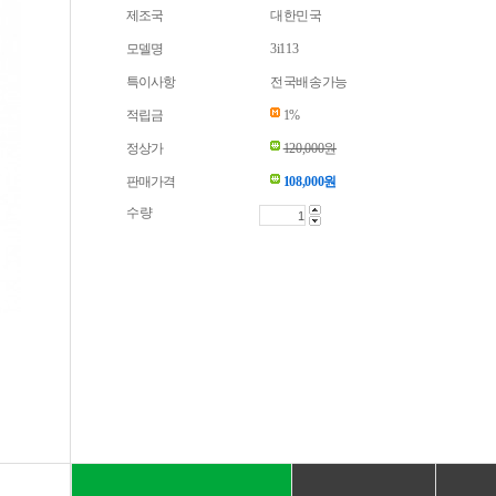
제조국
대한민국
모델명
3i113
특이사항
전국배송가능
적립금
1%
정상가
120,000원
판매가격
108,000
원
수량