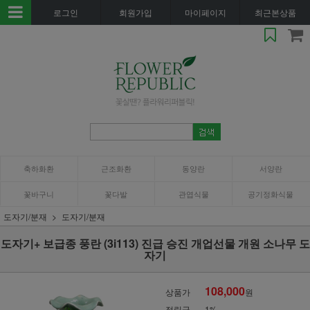
로그인
회원가입
마이페이지
최근본상품
축하화환
근조화환
동양란
서양란
꽃바구니
꽃다발
관엽식물
공기정화식물
도자기/분재
도자기/분재
도자기+ 보급종 풍란 (3i113) 진급 승진 개업선물 개원 소나무 도
자기
108,000
상품가
원
적립금
1%