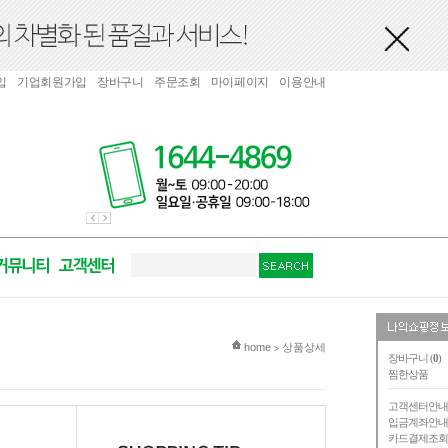
입
기업회원가입
장바구니
주문조회
마이페이지
이용안내
현재 위치
home
상품상세
>
장바구니 (
0
)
찜한상품
고객센터안
입금계좌안
카드결제조