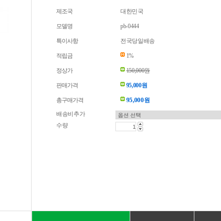
제조국
대한민국
모델명
pb-0444
특이사항
전국당일배송
적립금
1%
정상가
150,000원
판매가격
95,000원
95,000
총구매가격
원
배송비추가
수량