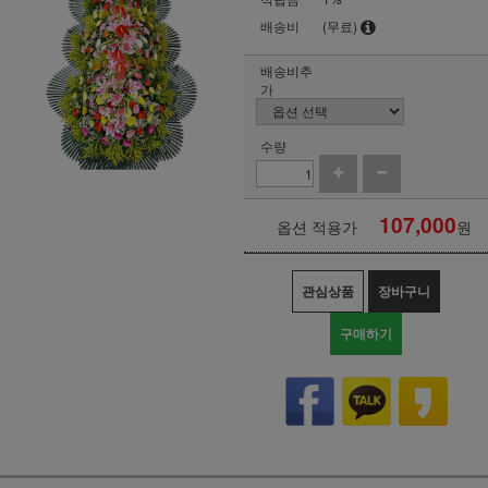
배송비
(무료)
배송비추
가
수량
107,000
옵션 적용가
원
관심상품
장바구니
구매하기