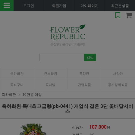
로그인
회원가입
마이페이지
최근본상품
축하화환
근조화환
동양란
서양란
꽃바구니
꽃다발
관엽식물
공기정화식물
축하화환
10만원 이상
축하화환 특대최고급형(pb-0441) 개업식 결혼 3단 꽃배달서비
스
107,000
상품가
원
적립금
1%