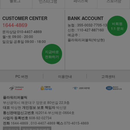
CUSTOMER CENTER
BANK ACCOUNT
1644-4869
비회원
농협 : 355-0032-7705-13
1:1 문의
신한 : 110-427-887160
문자상담 010-4407-4869
예금주 :
월~토 09:00 - 20:00
플라워리퍼블릭(박상현)
일요일·공휴일 09:00 - 18:00
지금바로
전화하기
PC 버전
이용안내
고객센터
플라워리퍼블릭
부산광역시 해운대구 양운로 80번길 22,9층
대표
박상현
개인정보 보호 책임자
박신영
통신판매업신고번호
제2014-부산해운-0664호
사업자 등록번호
608-92-02734
전화
1644-4869 , 010-4407-4869
팩스
070-4015-4869
이용약관
개인정보처리방침