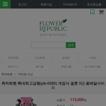
로그인
회원가입
마이페이지
최근본상품
축하화환
근조화환
동양란
서양란
꽃바구니
꽃다발
관엽식물
공기정화식물
축하화환
10만원 이상
축하화환 특대최고급형(pb-0385) 개업식 결혼 3단 꽃배달서비
스
113,000
상품가
원
적립금
1%