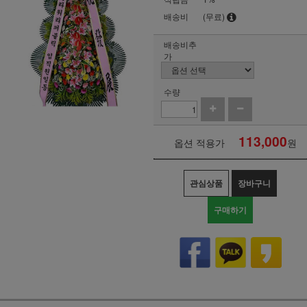
배송비
(무료)
배송비추
가
수량
113,000
옵션 적용가
원
관심상품
장바구니
구매하기