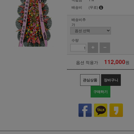
배송비
(무료)
배송비추
가
수량
112,000
옵션 적용가
원
관심상품
장바구니
구매하기