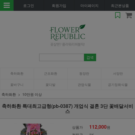
로그인
회원가입
마이페이지
최근본상품
축하화환
근조화환
동양란
서양란
꽃바구니
꽃다발
관엽식물
공기정화식물
축하화환
10만원 이상
축하화환 특대최고급형(pb-0387) 개업식 결혼 3단 꽃배달서비
스
112,000
상품가
원
적립금
1%